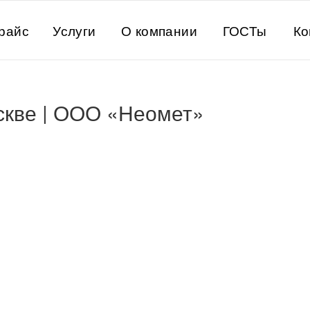
райс
Услуги
О компании
ГОСТы
Ко
скве | ООО «Неомет»