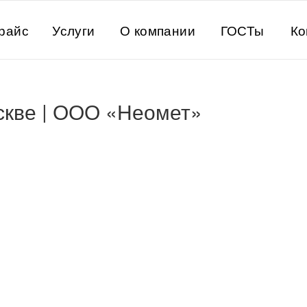
райс
Услуги
О компании
ГОСТы
Ко
скве | ООО «Неомет»