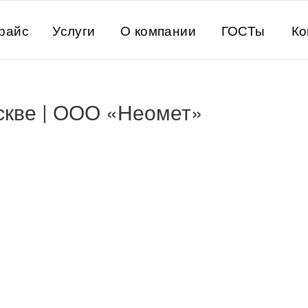
райс
Услуги
О компании
ГОСТы
Ко
скве | ООО «Неомет»