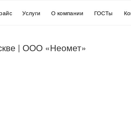
райс
Услуги
О компании
ГОСТы
Ко
скве | ООО «Неомет»