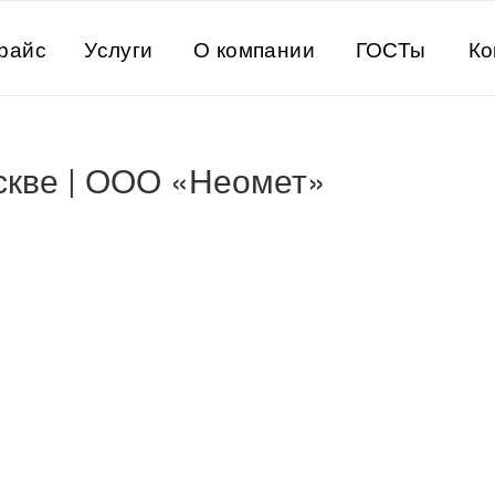
райс
Услуги
О компании
ГОСТы
Ко
скве | ООО «Неомет»