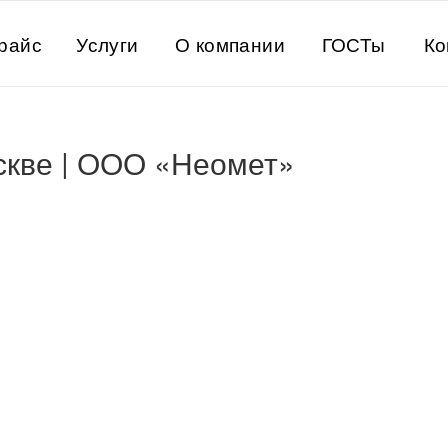
райс
Услуги
О компании
ГОСТы
Ко
скве | ООО «Неомет»