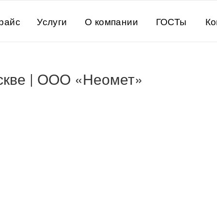
райс
Услуги
О компании
ГОСТы
Ко
скве | ООО «Неомет»