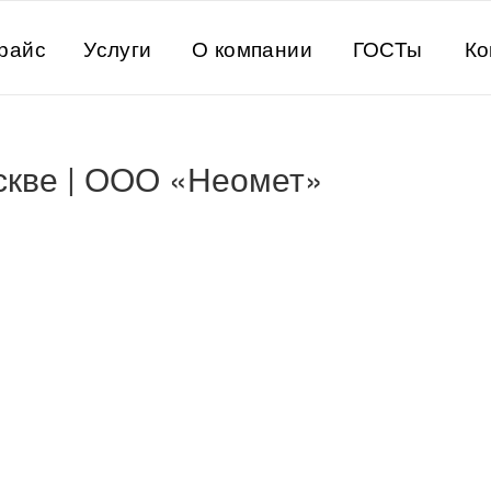
райс
Услуги
О компании
ГОСТы
Ко
скве | ООО «Неомет»