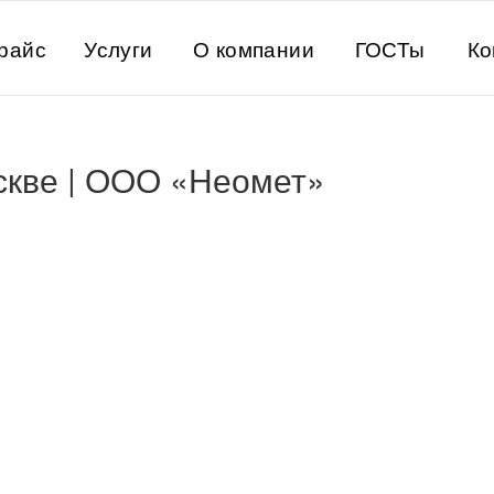
райс
Услуги
О компании
ГОСТы
Ко
скве | ООО «Неомет»