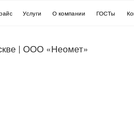
райс
Услуги
О компании
ГОСТы
Ко
скве | ООО «Неомет»