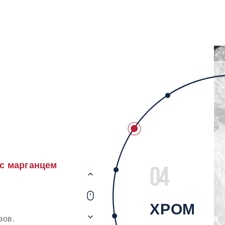
с марганцем
04
ХРОМ
вов.