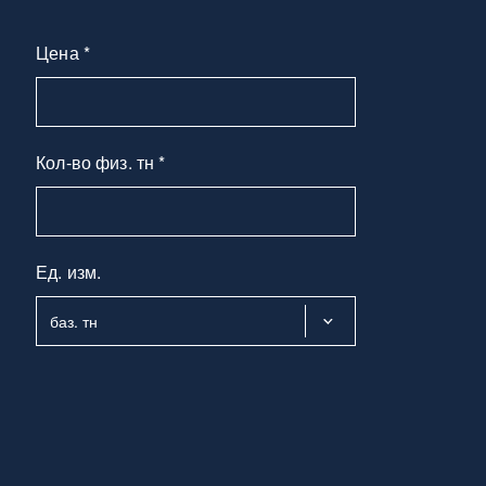
Цена *
Кол-во физ. тн *
Ед. изм.