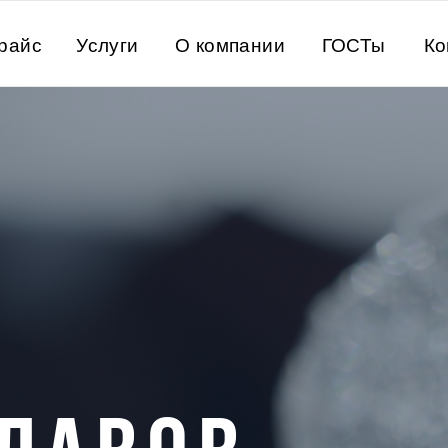
райс
Услуги
О компании
ГОСТы
Ко
02
КРЕМНИ
А