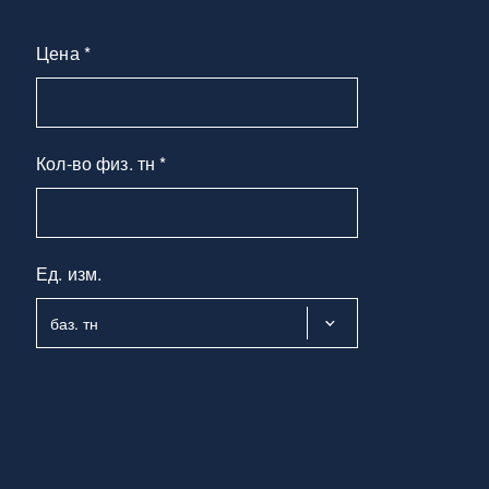
Цена *
Кол-во физ. тн *
Ед. изм.