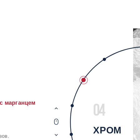
с марганцем
04
ХРОМ
вов.