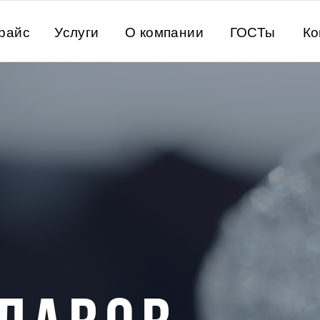
райс
Услуги
О компании
ГОСТы
Ко
02
КРЕМНИ
А